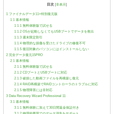
目次
[
非表示
]
1
ファイナルデータ11+特別復元版
1.1
基本情報
1.1.1
無料体験版で試せる
1.1.2
OSが起動しなくてもUSBブートでデータを救出
1.1.3
週末限定割引
1.1.4
物理的な損傷を受けたドライブの修復不可
1.1.5
復旧対象のパソコンにはインストールしない
2
完全データ復元15PRO
2.1
基本情報
2.1.1
無料体験版で試せる
2.1.2
CDブートとUSBブートに対応
2.1.3
破損した動画ファイルを再構築し復元
2.1.4
RAID再構築でRAIDコントローラのトラブルに対応
2.1.5
物理障害には非対応
3
Data Recovery Wizard Professional 11
3.1
基本情報
3.1.1
無料体験に加えて30日間返金保証付き
3.1.2
物理的要因でのデータ消失をサポート